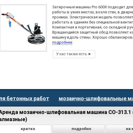
Затирочные машины Pro 600X подходит для
работы в узких местах, возле стен, в двер
проемах. Электрическая модель позволяе
работать в зданиях без специальной вентил
Компактная и портативная, со складной ру
Вращающийся защитный обод позволяет к
машину вдоль стены. Хорошо сбалансирова
подробнее
ля бетонных работ
мозаично-шлифовальные 
Аренда мозаично-шлифовальная машина СО-313.1 
алмазные)
кратко
подробно
на 