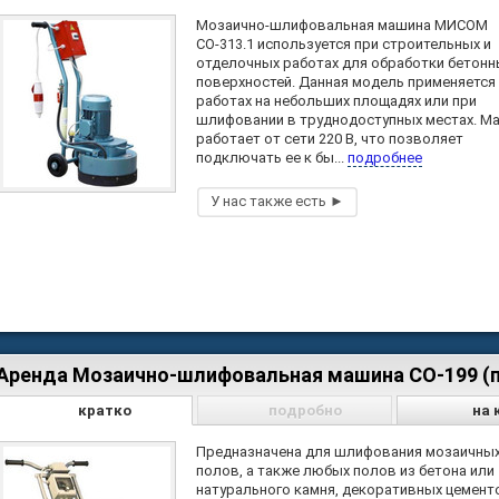
Мозаично-шлифовальная машина МИСОМ
СО-313.1 используется при строительных и
отделочных работах для обработки бетонн
поверхностей. Данная модель применяется
работах на небольших площадях или при
шлифовании в труднодоступных местах. М
работает от сети 220 В, что позволяет
подключать ее к бы...
подробнее
Аренда Мозаично-шлифовальная машина СО-199 (п
кратко
подробно
на 
Предназначена для шлифования мозаичны
полов, а также любых полов из бетона или
натурального камня, декоративных цементо