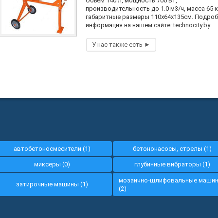
Объем 140 л, мощность 700 Вт,
производительность до 1.0 м3/ч, масса 65 к
габаритные размеры 110х64х135см. Подро
информация на нашем сайте: technocity.by
автобетоносмесители (1)
бетононасосы, стрелы (1)
миксеры (0)
глубинные вибраторы (1)
мозаично-шлифовальные маши
затирочные машины (1)
(2)