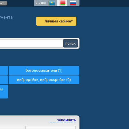
страна
com
умента
личный кабинет
бетоносмесители (1)
виброрейки, виброскребки (0)
ны
запомнить