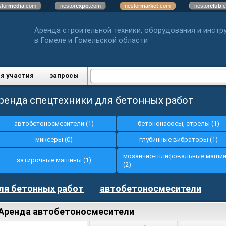
stor
media
.com
nestor
expo
.com
nestor
market
.com
nestor
club
.
Аренда строительной техники, оборудования и инстр
в Гомеле и Гомельской области
я участия
запросы
ренда спецтехники для бетонных работ
автобетоносмесители (1)
бетононасосы, стрелы (1)
миксеры (0)
глубинные вибраторы (1)
мозаично-шлифовальные маши
затирочные машины (1)
(2)
ля бетонных работ
автобетоносмесители
Аренда автобетоносмесители