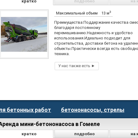
кратко
подробно
на 
3
Максимальный объем
13 м
Преимущества:Поддержание качества сме
благодаря постоянному
перемешиванию.Надежность и удобство
использования.Идеально подходит для
строительства, доставки бетона на удален
объекты.Практически всегда есть свободн
техника.
ля бетонных работ
бетононасосы, стрелы
Аренда мини-бетононасоса в Гомеле
кратко
подробно
на 