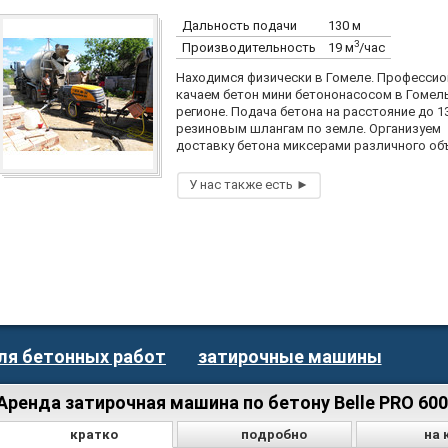
Дальность подачи
130 м
3
Производительность
19 м
/час
Находимся физически в Гомеле. Професси
качаем бетон мини бетононасосом в Гомел
регионе. Подача бетона на расстояние до 1
резиновым шлангам по земле. Организуем
доставку бетона миксерами различного об
ля бетонных работ
затирочные машины
Аренда затирочная машина по бетону Belle PRO 600
кратко
подробно
на 