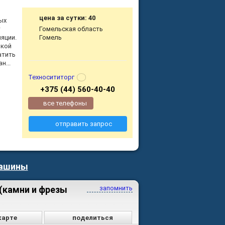
цена за сутки: 40
ных
т
Гомельская область
яции.
Гомель
чкой
атить
н...
Техносититорг
+375 (44) 560-40-40
все телефоны
отправить запрос
машины
(камни и фрезы
запомнить
карте
поделиться