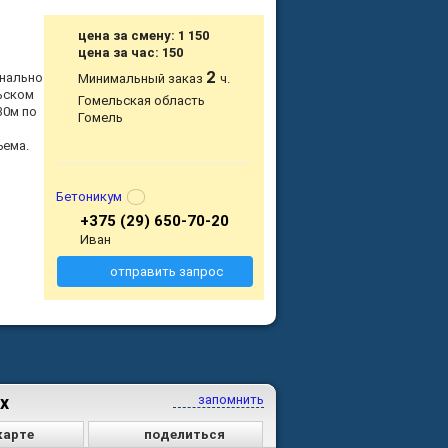
цена за смену: 1 150
цена за час: 150
2
онально
Минимальный заказ
ч.
ьском
Гомельская область
30м по
Гомель
ъема.
Бетоникум
+375 (29) 650-70-20
Иван
отправить запрос
x
запомнить
карте
поделиться