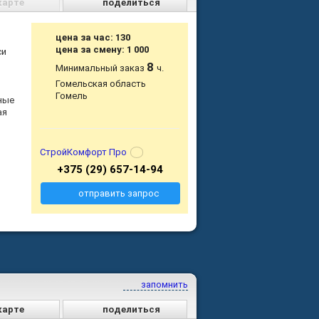
карте
поделиться
цена за час: 130
цена за смену: 1 000
си
8
Минимальный заказ
ч.
Гомельская область
Гомель
ные
ая
СтройКомфорт Про
+375 (29) 657-14-94
отправить запрос
запомнить
карте
поделиться