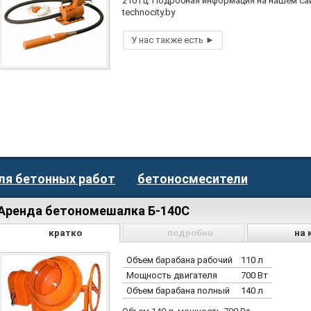
210 Гц. Подробная информация на нашем са
technocity.by
ля бетонных работ
бетоносмесители
Аренда бетономешалка Б-140С
кратко
подробно
на 
Объем барабана рабочий
110 л
Мощность двигателя
700 Вт
Объем барабана полный
140 л