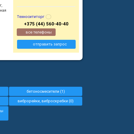
г,
бная
Техносититорг
+375 (44) 560-40-40
все телефоны
отправить запрос
бетоносмесители (1)
виброрейки, виброскребки (0)
ны