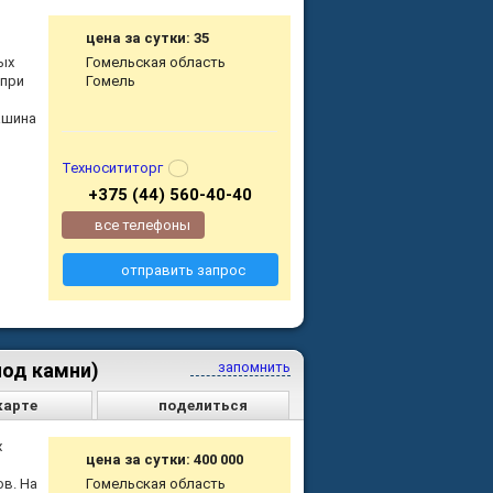
цена за сутки: 35
ых
Гомельская область
 при
Гомель
ашина
Техносититорг
+375 (44) 560-40-40
все телефоны
отправить запрос
од камни)
запомнить
карте
поделиться
х
цена за сутки: 400 000
в. На
Гомельская область