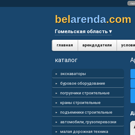
ne
bel
arenda
.com
Гомельская область ▾
главная
арендодатели
услови
каталог
А
экскаваторы
буровое оборудование
погрузчики строительные
краны строительные
д
подъемники строительные
автомобили, грузоперевозки
малая дорожная техника