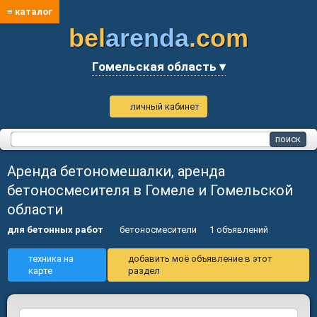
≡ каталог
bel
arenda
.com
Гомельская область ▾
личный кабинет
Аренда бетономешалки, аренда
бетоносмесителя в Гомеле и Гомельской
области
для бетонных работ
бетоносмесители
1 объявлений
техника на
добавить моё объявление в этот
карте
раздел