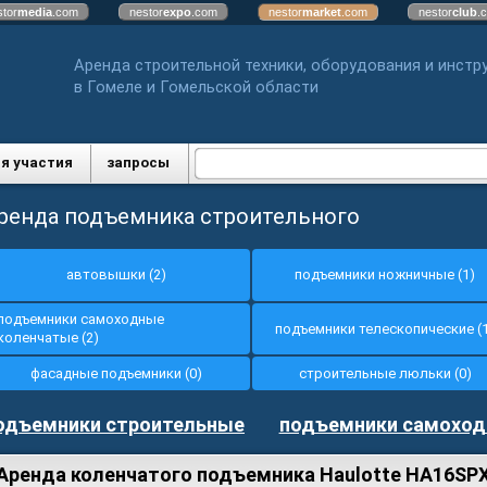
stor
media
.com
nestor
expo
.com
nestor
market
.com
nestor
club
.
Аренда строительной техники, оборудования и инстр
в Гомеле и Гомельской области
я участия
запросы
ренда подъемника строительного
автовышки (2)
подъемники ножничные (1)
подъемники самоходные
подъемники телескопические (
коленчатые (2)
фасадные подъемники (0)
строительные люльки (0)
одъемники строительные
подъемники самоход
Аренда коленчатого подъемника Haulotte HA16SPX, 