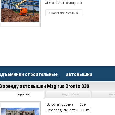
JLG 510 AJ (18 метров)
одъемники строительные
автовышки
В аренду автовышки Magirus Bronto 330
кратко
подробно
на 
Высота подъема
30 м
Грузоподъемность
350 кг