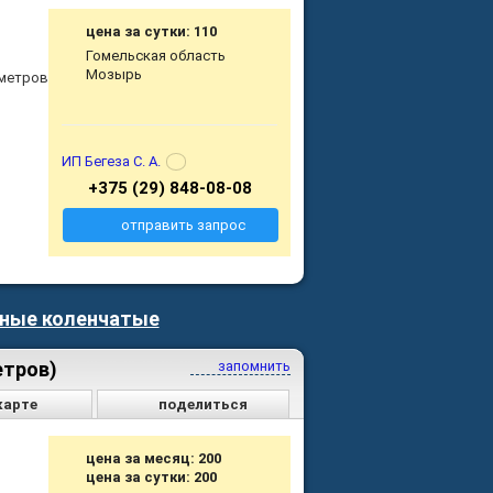
цена за сутки: 110
Гомельская область
Мозырь
 метров
ИП Бегеза С. А.
+375 (29) 848-08-08
отправить запрос
ные коленчатые
етров)
запомнить
карте
поделиться
цена за месяц: 200
цена за сутки: 200