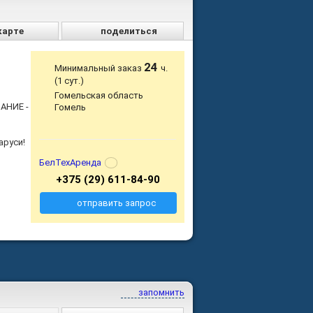
карте
поделиться
24
Минимальный заказ
ч.
(1 сут.)
Гомельская область
АНИЕ -
Гомель
аруси!
БелТехАренда
+375 (29) 611-84-90
отправить запрос
запомнить