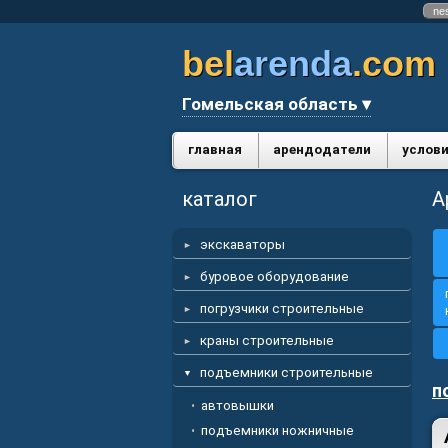
ne
bel
arenda
.com
Гомельская область ▾
главная
арендодатели
услови
каталог
А
экскаваторы
буровое оборудование
погрузчики строительные
краны строительные
подъемники строительные
п
автовышки
подъемники ножничные