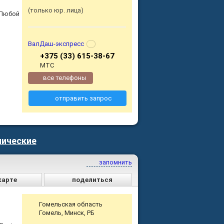
только юр. лица
 Любой
ВалДаш-экспресс
+375 (33) 615-38-67
МТС
все телефоны
отправить запрос
пические
запомнить
карте
поделиться
Гомельская область
Гомель, Минск, РБ