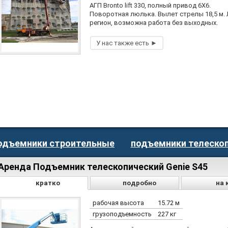
АГП Bronto lift 330, полный привод 6Х6.
Поворотная люлька. Вылет стрелы 18,5 м.
регион, возможна работа без выходных.
одъемники строительные
подъемники телеско
Аренда Подъемник телескопический Genie S45
кратко
подробно
на 
рабочая высота
15.72 м
грузоподъемность
227 кг