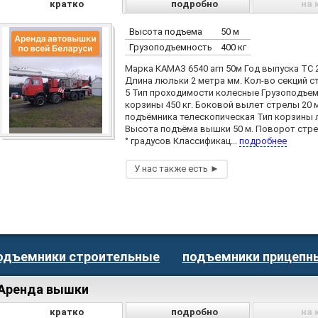
кратко
подробно
на 
Высота подъема
50 м
Грузоподъемность
400 кг
Марка КАМАЗ 6540 агп 50м Год выпуска ТС 2
Длина люльки 2 метра мм. Кол-во секций 
5 Тип проходимости колесные Грузоподъе
корзины 450 кг. Боковой вылет стрелы 20 м
подъёмника телескопическая Тип корзины
Высота подъёма вышки 50 м. Поворот стр
° градусов Классификац...
подробнее
одъемники строительные
подъемники прицепн
Аренда вышки
кратко
подробно
на 