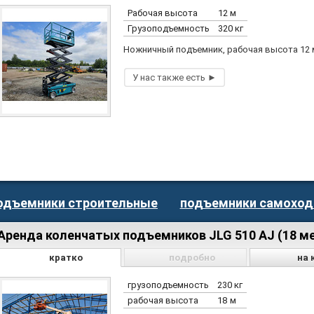
Рабочая высота
12 м
Грузоподъемность
320 кг
Ножничный подъемник, рабочая высота 12
одъемники строительные
подъемники самоход
Аренда коленчатых подъемников JLG 510 AJ (18 м
кратко
подробно
на 
грузоподъемность
230 кг
рабочая высота
18 м