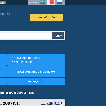
страна
com
умента
личный кабинет
подъемники прицепные
коленчатые (1)
1)
подъемники мачтовые (0)
лебедки (0)
ные коленчатые
2007 г.в.
запомнить