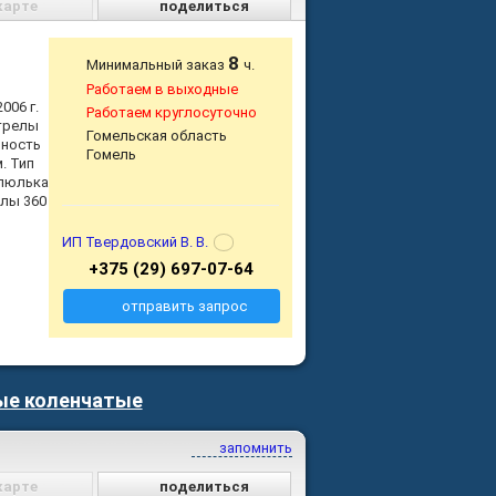
карте
поделиться
8
Минимальный заказ
ч.
Работаем в выходные
006 г.
Работаем круглосуточно
стрелы
Гомельская область
мность
Гомель
. Тип
 люлька
елы 360
ИП Твердовский В. В.
+375 (29) 697-07-64
отправить запрос
ые коленчатые
запомнить
карте
поделиться