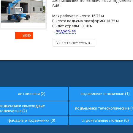
Американский телескопический подъемник 
S45.
Мах рабочая высота 15.72 м
Высота подъема платформы 13.72 м
Вылет стрелы 11.18 м
...
подробнее
VIDEO
автовышки (2)
подъемники ножничные (1)
подъемники самоходные
подъемники телескопические (
коленчатые (2)
фасадные подъемники (0)
строительные люльки (0)