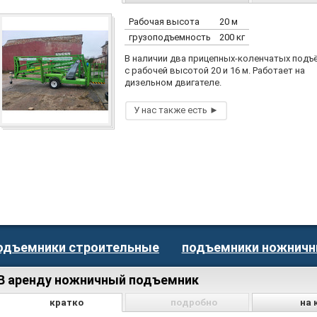
Рабочая высота
20 м
грузоподъемность
200 кг
В наличии два прицепных-коленчатых подъ
с рабочей высотой 20 и 16 м. Работает на
дизельном двигателе.
одъемники строительные
подъемники ножнич
В аренду ножничный подъемник
кратко
подробно
на 