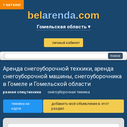
≡ каталог
bel
arenda
.com
Гомельская область ▾
личный кабинет
Аренда снегоуборочной техкики, аренда
снегоуборочной машины, снегоуборочника
в Гомеле и Гомельской области
разная спецтехника
снегоуборочная техника
техника на
добавить моё объявление в этот
карте
раздел