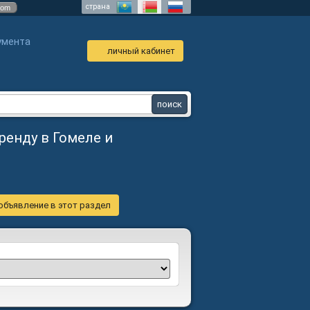
страна
com
умента
личный кабинет
ренду в Гомеле и
объявление в этот раздел