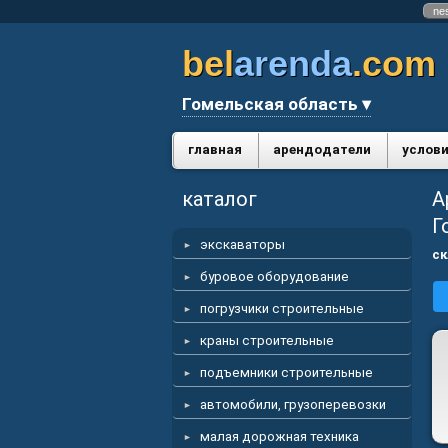
ne
bel
arenda
.com
Гомельская область ▾
главная
арендодатели
услови
каталог
А
Г
экскаваторы
ск
буровое оборудование
погрузчики строительные
краны строительные
подъемники строительные
автомобили, грузоперевозки
малая дорожная техника