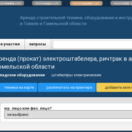
stor
media
.com
nestor
expo
.com
nestor
market
.com
nestor
club
.
Аренда строительной техники, оборудования и инстр
в Гомеле и Гомельской области
я участия
запросы
ренда (прокат) электроштабелера, ричтрак в а
омельской области
ладское оборудование
штабелёры электрические
техника на карте
распечатать на принтере
добавить моё 
юр. лицо или физ. лицо?