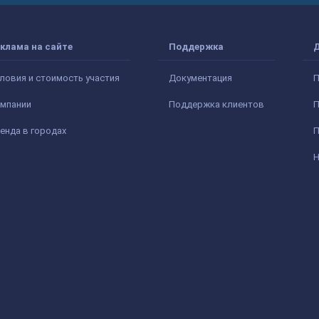
клама на сайте
Поддержка
ловия и стоимость участия
Документация
П
мпании
Поддержка клиентов
П
енда в городах
П
Н