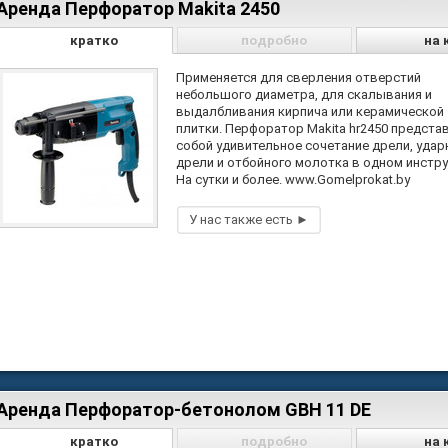
Аренда Перфоратор Makita 2450
кратко
подробно
на 
Применяется для сверления отверстий
небольшого диаметра, для скалывания и
выдалбливания кирпича или керамической
плитки. Перфоратор Makita hr2450 предста
собой удивительное сочетание дрели, удар
дрели и отбойного молотка в одном инстру
На сутки и более. www.Gomelprokat.by
Аренда Перфоратор-бетонолом GBH 11 DE
кратко
подробно
на 