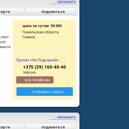
запомнить
карте
поделиться
цена за сутки: 50 000
Гомельская область
вляет
Гомель
ной
менте.
Прокат «На Подгорной»
+375 (29) 160-40-40
Velcom
все телефоны
отправить запрос
запомнить
карте
поделиться