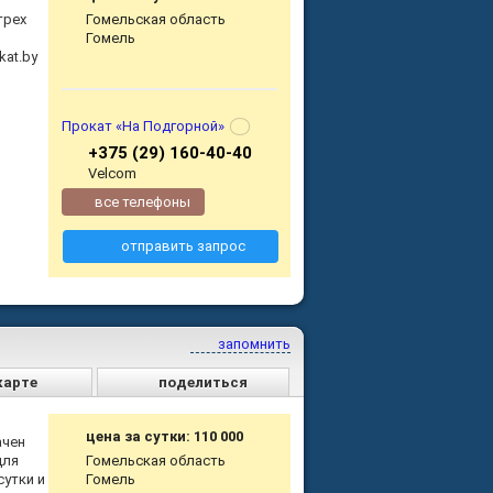
трех
Гомельская область
Гомель
kat.by
Прокат «На Подгорной»
+375 (29) 160-40-40
Velcom
все телефоны
отправить запрос
запомнить
карте
поделиться
цена за сутки: 110 000
ачен
для
Гомельская область
сутки и
Гомель