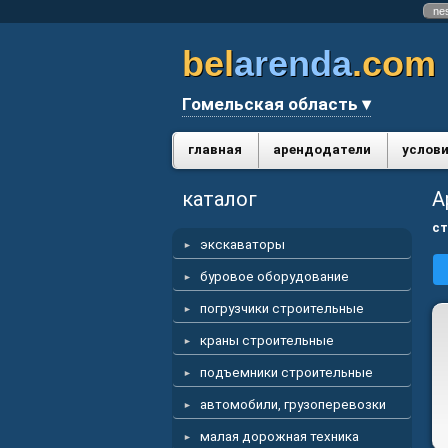
ne
bel
arenda
.com
Гомельская область ▾
главная
арендодатели
услови
каталог
А
ст
экскаваторы
буровое оборудование
погрузчики строительные
краны строительные
подъемники строительные
автомобили, грузоперевозки
малая дорожная техника