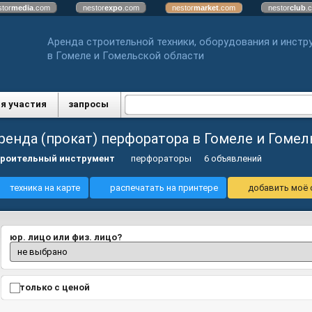
stor
media
.com
nestor
expo
.com
nestor
market
.com
nestor
club
.
Аренда строительной техники, оборудования и инстр
в Гомеле и Гомельской области
я участия
запросы
ренда (прокат) перфоратора в Гомеле и Гоме
роительный инструмент
перфораторы
6 объявлений
техника на карте
распечатать на принтере
добавить моё 
юр. лицо или физ. лицо?
только с ценой