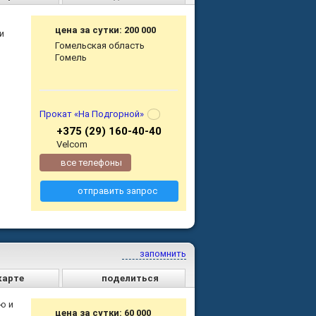
цена за сутки: 200 000
и
Гомельская область
Гомель
Прокат «На Подгорной»
+375 (29) 160-40-40
Velcom
все телефоны
отправить запрос
запомнить
карте
поделиться
ю и
цена за сутки: 60 000