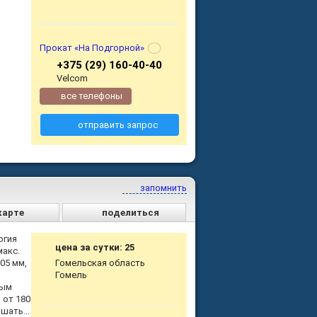
Прокат «На Подгорной»
+375 (29) 160-40-40
Velcom
все телефоны
отправить запрос
запомнить
карте
поделиться
ргия
цена за сутки: 25
макс.
05 мм,
Гомельская область
Гомель
ным
 от 180
шать...