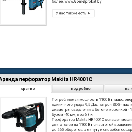
более. www.Gomelprokat.by
Аренда перфоратор Makita HR4001C
кратко
подробно
на 
Потребляемая мощность 1100 Вт, макс. эне
единичного удара 9,5 Дж, патрон SDS-max, 
диаметры сверления в бетоне: коронкой - 1
буром -40 мм, вес 6,3 кг
Перфоратор Makita HR4001C оснащен мощ
двигателем на 1100 Вт с частотой вращения
до 265 оборотов в минуту и способен совер