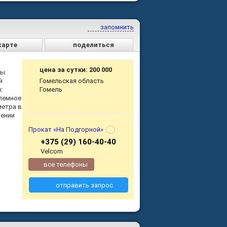
запомнить
карте
поделиться
цена за сутки: 200 000
ны
й
Гомельская область
:
Гомель
блемное
метра в
чении
Прокат «На Подгорной»
+375 (29) 160-40-40
Velcom
все телефоны
отправить запрос