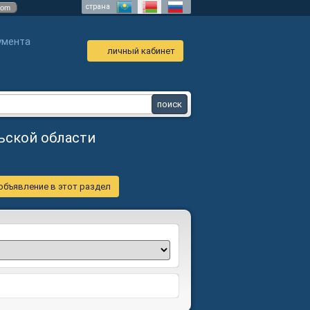
страна
com
умента
личный кабинет
льской области
объявление в этот раздел