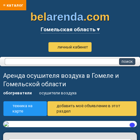
≡ каталог
bel
arenda
.com
Гомельская область ▾
личный кабинет
Аренда осушителя воздуха в Гомеле и
Гомельской области
обогреватели
осушители воздуха
техника на
добавить моё объявление в этот
карте
раздел