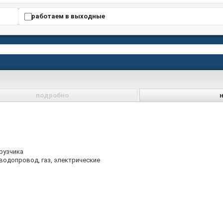
работаем в выходные
подробно
рузчика
водопровод, газ, электрические