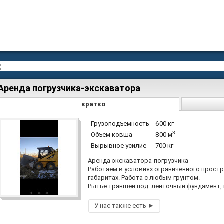
Аренда погрузчика-экскаватора
кратко
Грузоподъемность
600 кг
3
Объем ковша
800 м
Вырывное усилие
700 кг
Аренда экскаватора-погрузчика
Работаем в условиях ограниченного простр
габаритах. Работа с любым грунтом.
Рытье траншей под: ленточный фундамент, в