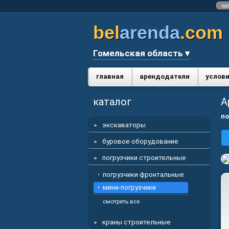
ne
bel
arenda
.com
Гомельская область ▾
главная
арендодатели
услови
каталог
А
по
экскаваторы
буровое оборудование
погрузчики строительные
погрузчики фронтальные
мини-погрузчики
смотреть все
краны строительные