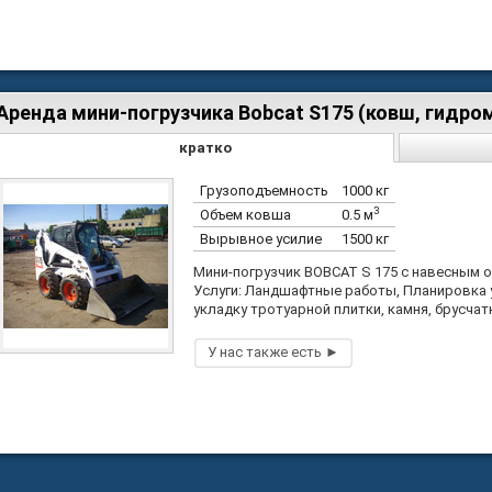
Аренда мини-погрузчика Bobcat S175 (ковш, гидро
кратко
Грузоподъемность
1000 кг
3
Объем ковша
0.5 м
Вырывное усилие
1500 кг
Мини-погрузчик BOBCAT S 175 с навесным 
Услуги: Ландшафтные работы, Планировка 
укладку тротуарной плитки, камня, брусчат