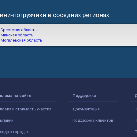
ини-погрузчики в соседних регионах
Брестская область
Минская область
Могилевская область
клама на сайте
Поддержка
ловия и стоимость участия
Документация
П
мпании
Поддержка клиентов
П
енда в городах
П