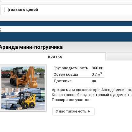
только с ценой
Аренда мини-погрузчика
кратко
Грузоподъемность
800 кг
3
Объем ковша
0.7 м
Доставка
да
Аренда мини-экскаватора. Аренда мини-пог
Копка траншей под: ленточный фундамент, 
Планировка участка.