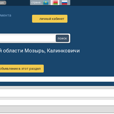
страна
com
умента
личный кабинет
ой области Мозырь, Калинковичи
объявление в этот раздел