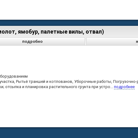
молот, ямобур, палетные вилы, отвал)
подробно
оборудованием
участка, Рытьё траншей и котлованов, Уборочные работы, Погрузочно
ки; отсыпка и планировка растительного грунта при устро...
подробнее