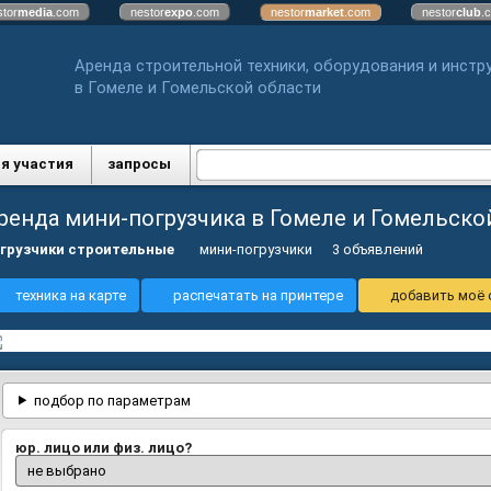
stor
media
.com
nestor
expo
.com
nestor
market
.com
nestor
club
.
Аренда строительной техники, оборудования и инстр
в Гомеле и Гомельской области
я участия
запросы
ренда мини-погрузчика в Гомеле и Гомельск
грузчики строительные
мини-погрузчики
3 объявлений
техника на карте
распечатать на принтере
добавить моё 
подбор по параметрам
юр. лицо или физ. лицо?