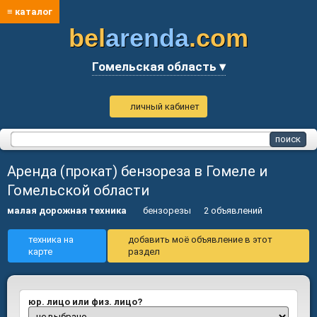
≡ каталог
bel
arenda
.com
Гомельская область ▾
личный кабинет
Аренда (прокат) бензореза в Гомеле и
Гомельской области
малая дорожная техника
бензорезы
2 объявлений
техника на
добавить моё объявление в этот
карте
раздел
юр. лицо или физ. лицо?