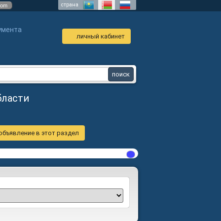
страна
com
умента
личный кабинет
бласти
объявление в этот раздел