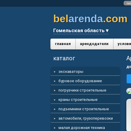
ne
bel
arenda
.com
Гомельская область ▾
главная
арендодатели
услови
каталог
А
до
экскаваторы
буровое оборудование
погрузчики строительные
краны строительные
подъемники строительные
автомобили, грузоперевозки
малая дорожная техника