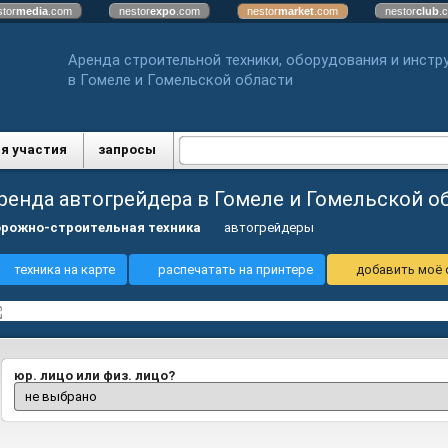
stor
media
.com
nestor
expo
.com
nestor
market
.com
nestor
club
.
Аренда строительной техники, оборудования и инстр
в Гомеле и Гомельской области
я участия
запросы
ренда автогрейдера в Гомеле и Гомельской о
рожно-строительная техника
автогрейдеры
техника на карте
распечатать на принтере
добавить моё 
юр. лицо или физ. лицо?