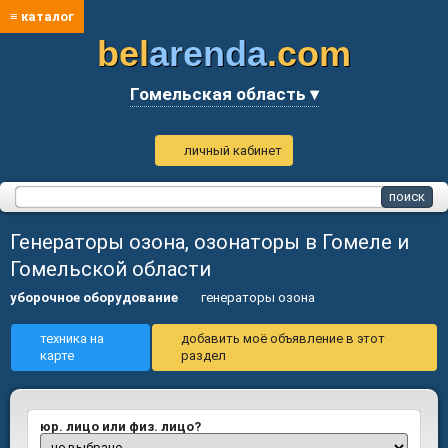
≡ каталог
bel
arenda
.com
Гомельская область ▾
личный кабинет
Генераторы озона, озонаторы в Гомеле и
Гомельской области
уборочное оборудование
генераторы озона
техника на
добавить моё объявление в этот
карте
раздел
юр. лицо или физ. лицо?